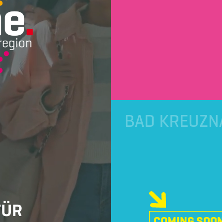
BAD KREUZN
ÜR
COMING SOON