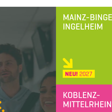
MAINZ-BING
INGELHEIM
NEU!
2027
KOBLENZ-
MITTELRHEIN